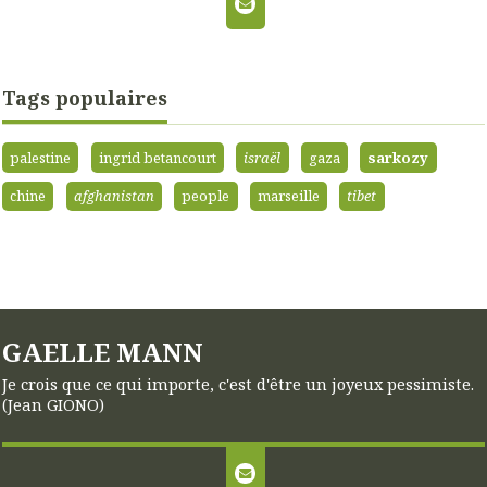
Tags populaires
palestine
ingrid betancourt
israël
gaza
sarkozy
chine
afghanistan
people
marseille
tibet
GAELLE MANN
Je crois que ce qui importe, c'est d'être un joyeux pessimiste.
(Jean GIONO)