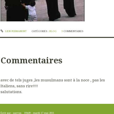
LIEN PERMANENT
CATÉGORIES :
BLOG
3
COMMENTAIRES
Commentaires
avec de tels juges ,les musulmans sont à la noce , pas les
Italiens, sans rire!!!!
salutations.
Écrit par :
parvus
19h09
-
mardi 17
mai 2011