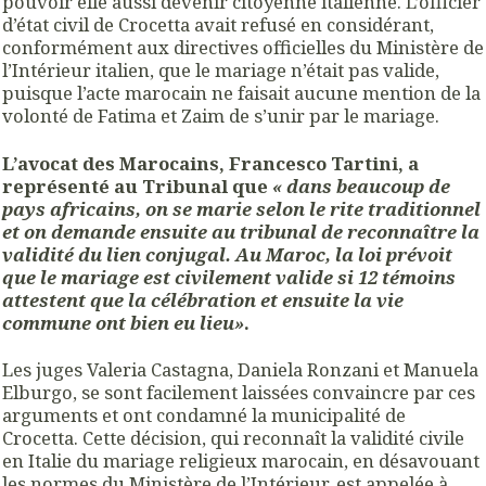
pouvoir elle aussi devenir citoyenne italienne. L’officier
d’état civil de Crocetta avait refusé en considérant,
conformément aux directives officielles du Ministère de
l’Intérieur italien, que le mariage n’était pas valide,
puisque l’acte marocain ne faisait aucune mention de la
volonté de Fatima et Zaim de s’unir par le mariage.
L’avocat des Marocains, Francesco Tartini, a
représenté au Tribunal que
« dans beaucoup de
pays africains, on se marie selon le rite traditionnel
et on demande ensuite au tribunal de reconnaître la
validité du lien conjugal. Au Maroc, la loi prévoit
que le mariage est civilement valide si 12 témoins
attestent que la célébration et ensuite la vie
commune ont bien eu lieu»
.
Les juges Valeria Castagna, Daniela Ronzani et Manuela
Elburgo, se sont facilement laissées convaincre par ces
arguments et ont condamné la municipalité de
Crocetta. Cette décision, qui reconnaît la validité civile
en Italie du mariage religieux marocain, en désavouant
les normes du Ministère de l’Intérieur, est appelée à