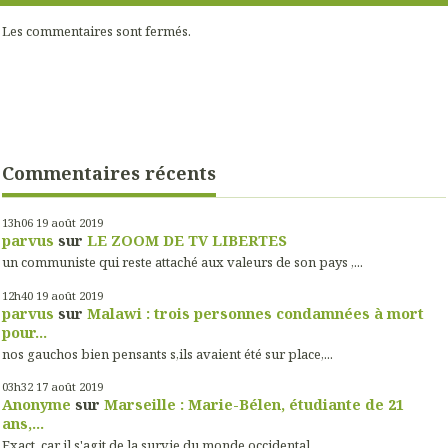
Les commentaires sont fermés.
Commentaires récents
13h06
19
août 2019
parvus
sur
LE ZOOM DE TV LIBERTES
un communiste qui reste attaché aux valeurs de son pays ,...
12h40
19
août 2019
parvus
sur
Malawi : trois personnes condamnées à mort
pour...
nos gauchos bien pensants s,ils avaient été sur place,...
03h32
17
août 2019
Anonyme
sur
Marseille : Marie-Bélen, étudiante de 21
ans,...
Exact, car il s'agit de la survie du monde occidental....