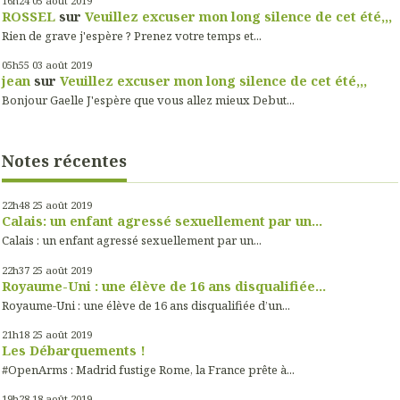
16h24
05
août 2019
ROSSEL
sur
Veuillez excuser mon long silence de cet été,,,
Rien de grave j'espère ? Prenez votre temps et...
05h55
03
août 2019
jean
sur
Veuillez excuser mon long silence de cet été,,,
Bonjour Gaelle J'espère que vous allez mieux Debut...
Notes récentes
22h48
25
août 2019
Calais: un enfant agressé sexuellement par un...
Calais : un enfant agressé sexuellement par un...
22h37
25
août 2019
Royaume-Uni : une élève de 16 ans disqualifiée...
Royaume-Uni : une élève de 16 ans disqualifiée d’un...
21h18
25
août 2019
Les Débarquements !
#OpenArms : Madrid fustige Rome, la France prête à...
19h28
18
août 2019