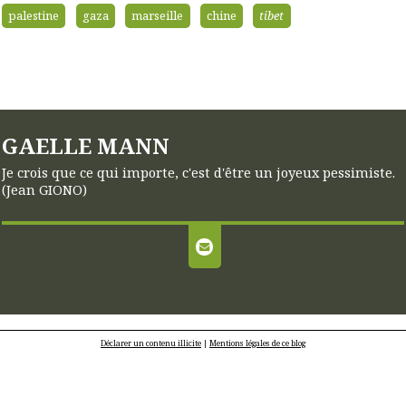
palestine
gaza
marseille
chine
tibet
GAELLE MANN
Je crois que ce qui importe, c'est d'être un joyeux pessimiste.
(Jean GIONO)
Déclarer un contenu illicite
|
Mentions légales de ce blog