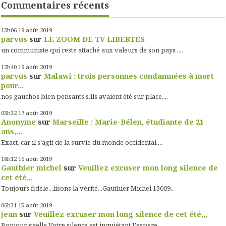
Commentaires récents
13h06
19
août 2019
parvus
sur
LE ZOOM DE TV LIBERTES
un communiste qui reste attaché aux valeurs de son pays ,...
12h40
19
août 2019
parvus
sur
Malawi : trois personnes condamnées à mort
pour...
nos gauchos bien pensants s,ils avaient été sur place,...
03h32
17
août 2019
Anonyme
sur
Marseille : Marie-Bélen, étudiante de 21
ans,...
Exact, car il s'agit de la survie du monde occidental....
18h12
16
août 2019
Gauthier michel
sur
Veuillez excuser mon long silence de
cet été,,,
Toujours fidèle...lisons la vérité...Gauthier Michel 13009..
06h31
15
août 2019
jean
sur
Veuillez excuser mon long silence de cet été,,,
Bonjour gaelle Votre silence est inquiétant J'espere...