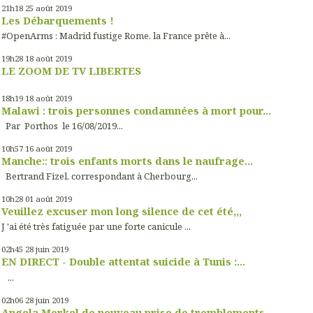
21h18
25
août 2019
Les Débarquements !
#OpenArms : Madrid fustige Rome, la France prête à...
19h28
18
août 2019
LE ZOOM DE TV LIBERTES
18h19
18
août 2019
Malawi : trois personnes condamnées à mort pour...
Par Porthos le 16/08/2019...
10h57
16
août 2019
Manche:: trois enfants morts dans le naufrage...
Bertrand Fizel, correspondant à Cherbourg...
10h28
01
août 2019
Veuillez excuser mon long silence de cet été,,,
J 'ai été très fatiguée par une forte canicule ...
02h45
28
juin 2019
EN DIRECT - Double attentat suicide à Tunis :...
...
02h06
28
juin 2019
Angela Merkel de nouveau prise de tremblements...