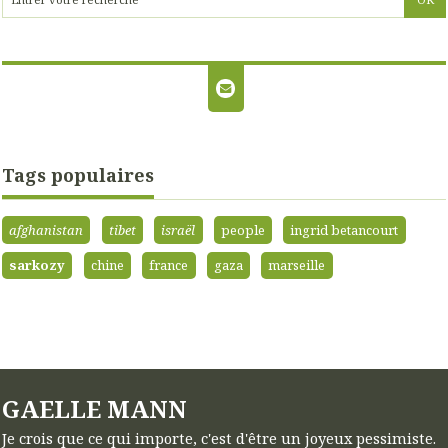
Tags populaires
afghanistan
tibet
israël
people
ingrid betancourt
sarkozy
chine
france
gaza
marseille
GAELLE MANN
Je crois que ce qui importe, c'est d'être un joyeux pessimiste.