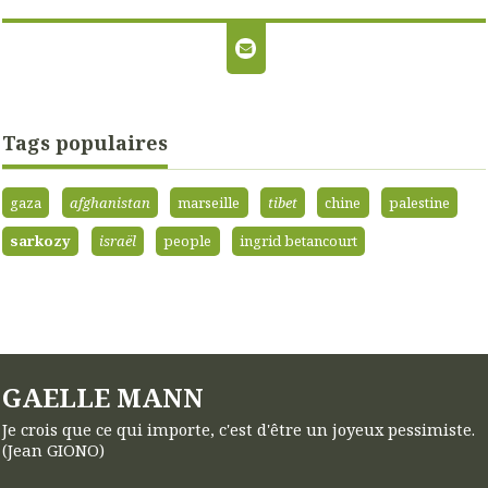
Tags populaires
gaza
afghanistan
marseille
tibet
chine
palestine
sarkozy
israël
people
ingrid betancourt
GAELLE MANN
Je crois que ce qui importe, c'est d'être un joyeux pessimiste.
(Jean GIONO)