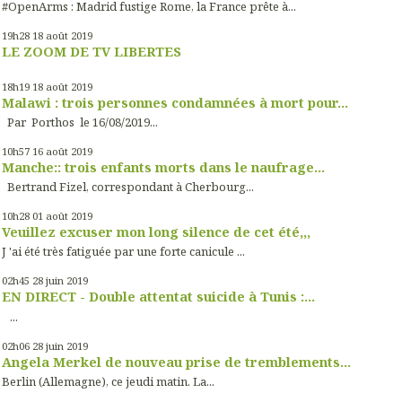
#OpenArms : Madrid fustige Rome, la France prête à...
19h28
18
août 2019
LE ZOOM DE TV LIBERTES
18h19
18
août 2019
Malawi : trois personnes condamnées à mort pour...
Par Porthos le 16/08/2019...
10h57
16
août 2019
Manche:: trois enfants morts dans le naufrage...
Bertrand Fizel, correspondant à Cherbourg...
10h28
01
août 2019
Veuillez excuser mon long silence de cet été,,,
J 'ai été très fatiguée par une forte canicule ...
02h45
28
juin 2019
EN DIRECT - Double attentat suicide à Tunis :...
...
02h06
28
juin 2019
Angela Merkel de nouveau prise de tremblements...
Berlin (Allemagne), ce jeudi matin. La...