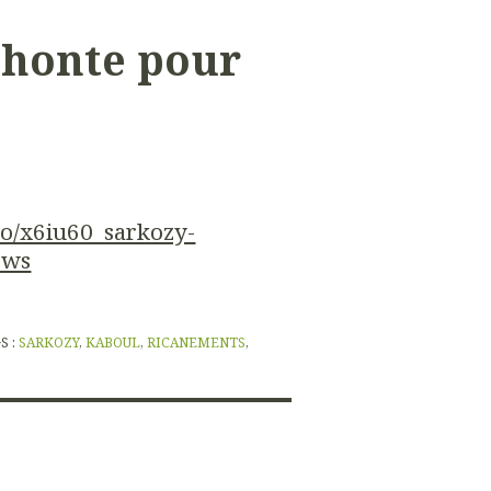
 honte pour
eo/x6iu60_sarkozy-
ews
S :
SARKOZY
,
KABOUL
,
RICANEMENTS
,