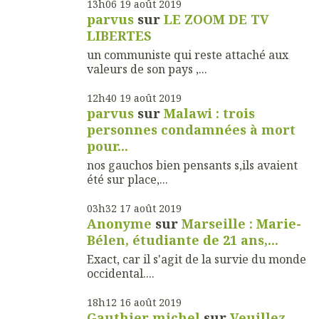
13h06
19
août 2019
parvus
sur
LE ZOOM DE TV
LIBERTES
un communiste qui reste attaché aux
valeurs de son pays ,...
12h40
19
août 2019
parvus
sur
Malawi : trois
personnes condamnées à mort
pour...
nos gauchos bien pensants s,ils avaient
été sur place,...
03h32
17
août 2019
Anonyme
sur
Marseille : Marie-
Bélen, étudiante de 21 ans,...
Exact, car il s'agit de la survie du monde
occidental....
18h12
16
août 2019
Gauthier michel
sur
Veuillez