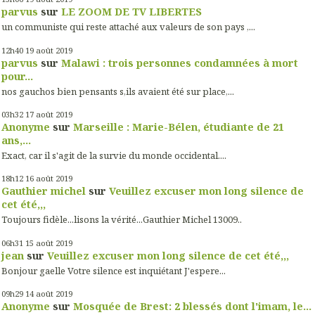
parvus
sur
LE ZOOM DE TV LIBERTES
un communiste qui reste attaché aux valeurs de son pays ,...
12h40
19
août 2019
parvus
sur
Malawi : trois personnes condamnées à mort
pour...
nos gauchos bien pensants s,ils avaient été sur place,...
03h32
17
août 2019
Anonyme
sur
Marseille : Marie-Bélen, étudiante de 21
ans,...
Exact, car il s'agit de la survie du monde occidental....
18h12
16
août 2019
Gauthier michel
sur
Veuillez excuser mon long silence de
cet été,,,
Toujours fidèle...lisons la vérité...Gauthier Michel 13009..
06h31
15
août 2019
jean
sur
Veuillez excuser mon long silence de cet été,,,
Bonjour gaelle Votre silence est inquiétant J'espere...
09h29
14
août 2019
Anonyme
sur
Mosquée de Brest: 2 blessés dont l'imam, le...