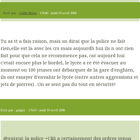
Écrit par :
Gaëlle Mann
17h40
-
jeudi 10
avril 2008
Tu as tt a fais raison, mais on dirai que la police ne fait
rien,elle est la avec les crs mais aujourdh hui ils n ont rien
fait pour que cela ne recommence pas, car aujourd hui
c'etait encore plus le bordel, le lycée a re été évacuer au
moment ou 100 jeunes ont débarquer de la gare d'enghien,
ils ont essayer d'envahir le lycée (entre autres aggressions et
jets de pierres) . On se sent pas du tout en sécurité!
Écrit par :
guigui
17h56
-
jeudi 10
avril 2008
@guigui: la police +CRS a certainement des ordres venus