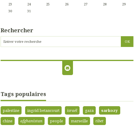
23
24
25
26
27
28
29
30
31
Rechercher
Tags populaires
palestine
ingrid betancourt
israël
gaza
sarkozy
chine
afghanistan
people
marseille
tibet