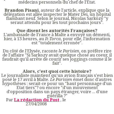
médecins personnels du chef de l'Etat.
Brandon Pisani
, auteur de l'article, explique que la
délégation est allée inspecter le Mater Dei, un hôpital
flambant neuf. Selon le journal, Nicolas Sarközy "y
seraut attendu pour les tout prochains jours".
Que disent les autorités Françaises?
L'ambassade de France à Malte a envoyé un démenti,
hier, à 13 heures, au
It-Torca
, pour elle, l'information
est "totalement erronée".
Du côté de l'Elysée, raconte
le Parisien
, on préfère rire
de l'affaire "Si Sarkozy avait quelque chose au coeur, il
faudrait qu'il arrête de courir ses joggings comme il le
fait".
Alors, c'est quoi cette histoire?
Le journaliste maintient qu'un avion français s'est bien
posé le 17 avril à Malte.
Le Parisien
émet donc d'autres
hypothèses : serait-ce pour un "haut personnage d'un
Etat tiers"? ou encore "d'un mouvement
d'opposition dans un pays étranger, voire ... d'une
guérilla ?"
Par
La rédaction du Post
, le
27/04/2008