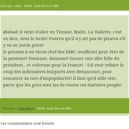
Écrit par :
abad
18h46
-
lundi 28
avril 2008
@abad: il vient d'aller en Tunisie, Malte, La Vallette, c'est
en face, sous le Sicile! Pourvu qu'il n'y ait pas de pirates s'il
y va en yatch privé!
Je pensais à au vieux chef des FARC, souffrant peut-être de
la prostate? Donnant, donnant! Encore une idée folle du
président... et coûteuse pour la France! - S'il veut refaire le
coup des infirmières bulgares avec Betancourt, pour
remonter sa cote d'impopularité! Il faut qu'il aille vite,
parce que les gens sont las de toutes ces histoires people!
Écrit par :
Gaëlle Mann
20h30
-
lundi 28
avril 2008
Les commentaires sont fermés.