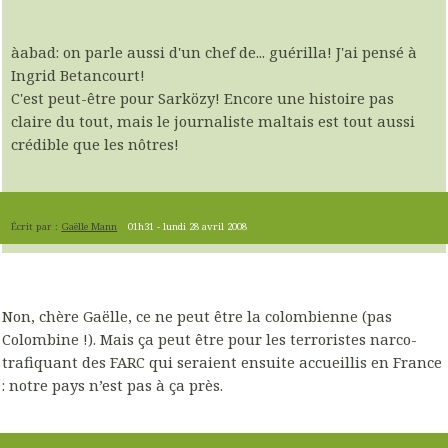
àabad: on parle aussi d'un chef de... guérilla! J'ai pensé à
Ingrid Betancourt!
C'est peut-être pour Sarközy! Encore une histoire pas
claire du tout, mais le journaliste maltais est tout aussi
crédible que les nôtres!
Écrit par :
Gaëlle Mann
01h31
-
lundi 28
avril 2008
Non, chère Gaëlle, ce ne peut être la colombienne (pas
Colombine !). Mais ça peut être pour les terroristes narco-
trafiquant des FARC qui seraient ensuite accueillis en France
: notre pays n’est pas à ça près.