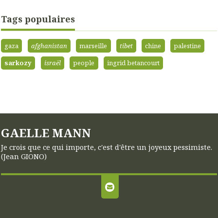
Tags populaires
gaza
afghanistan
marseille
tibet
chine
palestine
sarkozy
israël
people
ingrid betancourt
GAELLE MANN
Je crois que ce qui importe, c'est d'être un joyeux pessimiste.
(Jean GIONO)