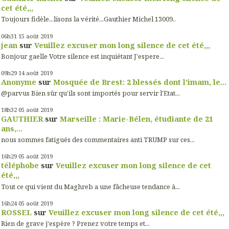
cet été,,,
Toujours fidèle...lisons la vérité...Gauthier Michel 13009..
06h31
15
août 2019
jean
sur
Veuillez excuser mon long silence de cet été,,,
Bonjour gaelle Votre silence est inquiétant J'espere...
09h29
14
août 2019
Anonyme
sur
Mosquée de Brest: 2 blessés dont l'imam, le...
@parvus Bien sûr qu'ils sont importés pour servir l'Etat...
18h32
05
août 2019
GAUTHIER
sur
Marseille : Marie-Bélen, étudiante de 21
ans,...
nous sommes fatigués des commentaires anti TRUMP sur ces...
16h29
05
août 2019
téléphobe
sur
Veuillez excuser mon long silence de cet
été,,,
Tout ce qui vient du Maghreb a une fâcheuse tendance à...
16h24
05
août 2019
ROSSEL
sur
Veuillez excuser mon long silence de cet été,,,
Rien de grave j'espère ? Prenez votre temps et...