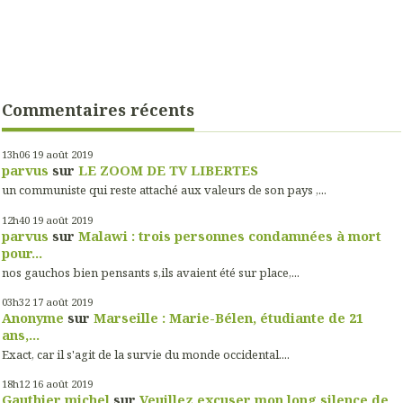
Commentaires récents
13h06
19
août 2019
parvus
sur
LE ZOOM DE TV LIBERTES
un communiste qui reste attaché aux valeurs de son pays ,...
12h40
19
août 2019
parvus
sur
Malawi : trois personnes condamnées à mort
pour...
nos gauchos bien pensants s,ils avaient été sur place,...
03h32
17
août 2019
Anonyme
sur
Marseille : Marie-Bélen, étudiante de 21
ans,...
Exact, car il s'agit de la survie du monde occidental....
18h12
16
août 2019
Gauthier michel
sur
Veuillez excuser mon long silence de