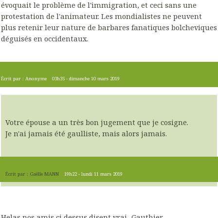
évoquait le problème de l'immigration, et ceci sans une
protestation de l'animateur. Les mondialistes ne peuvent
plus retenir leur nature de barbares fanatiques bolcheviques
déguisés en occidentaux.
Écrit par :
Anonyme
03h35
-
dimanche 10
mars 2019
Votre épouse a un très bon jugement que je cosigne.
Je n'ai jamais été gaulliste, mais alors jamais.
Écrit par :
Gaëlle MANN
19h22
-
lundi 11
mars 2019
Helas nos amis ci dessus disent vrai...Gauthier.