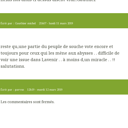
Écrit par :
Gauthier michel
21h07
-
lundi 11
mars 2019
reste qu,une partie du peuple de souche vote encore et
toujours pour ceux qui les mène aux abysses . . difficile de
voir une issue dans l,avenir . . à moins d,un miracle . . !!
salutations.
Écrit par :
parvus
12h19
-
mardi 12
mars 2019
Les commentaires sont fermés.