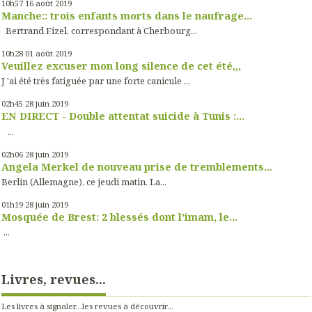
10h57
16
août 2019
Manche:: trois enfants morts dans le naufrage...
Bertrand Fizel, correspondant à Cherbourg...
10h28
01
août 2019
Veuillez excuser mon long silence de cet été,,,
J 'ai été très fatiguée par une forte canicule ...
02h45
28
juin 2019
EN DIRECT - Double attentat suicide à Tunis :...
...
02h06
28
juin 2019
Angela Merkel de nouveau prise de tremblements...
Berlin (Allemagne), ce jeudi matin. La...
01h19
28
juin 2019
Mosquée de Brest: 2 blessés dont l'imam, le...
...
Livres, revues...
Les livres à signaler...les revues à découvrir...