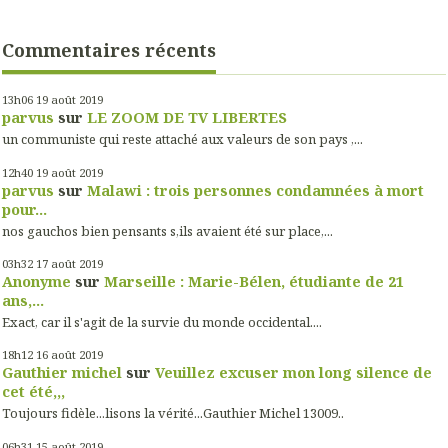
Commentaires récents
13h06
19
août 2019
parvus
sur
LE ZOOM DE TV LIBERTES
un communiste qui reste attaché aux valeurs de son pays ,...
12h40
19
août 2019
parvus
sur
Malawi : trois personnes condamnées à mort
pour...
nos gauchos bien pensants s,ils avaient été sur place,...
03h32
17
août 2019
Anonyme
sur
Marseille : Marie-Bélen, étudiante de 21
ans,...
Exact, car il s'agit de la survie du monde occidental....
18h12
16
août 2019
Gauthier michel
sur
Veuillez excuser mon long silence de
cet été,,,
Toujours fidèle...lisons la vérité...Gauthier Michel 13009..
06h31
15
août 2019