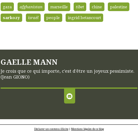
gaza
afghanistan
marseille
tibet
chine
palestine
sarkozy
israël
people
ingrid betancourt
GAELLE MANN
Je crois que ce qui importe, c'est d'être un joyeux pessimiste.
(Jean GIONO)
Déclarer un contenu illicite
|
Mentions légales de ce blog