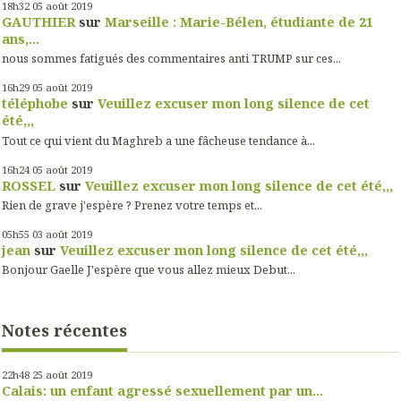
18h32
05
août 2019
GAUTHIER
sur
Marseille : Marie-Bélen, étudiante de 21
ans,...
nous sommes fatigués des commentaires anti TRUMP sur ces...
16h29
05
août 2019
téléphobe
sur
Veuillez excuser mon long silence de cet
été,,,
Tout ce qui vient du Maghreb a une fâcheuse tendance à...
16h24
05
août 2019
ROSSEL
sur
Veuillez excuser mon long silence de cet été,,,
Rien de grave j'espère ? Prenez votre temps et...
05h55
03
août 2019
jean
sur
Veuillez excuser mon long silence de cet été,,,
Bonjour Gaelle J'espère que vous allez mieux Debut...
Notes récentes
22h48
25
août 2019
Calais: un enfant agressé sexuellement par un...