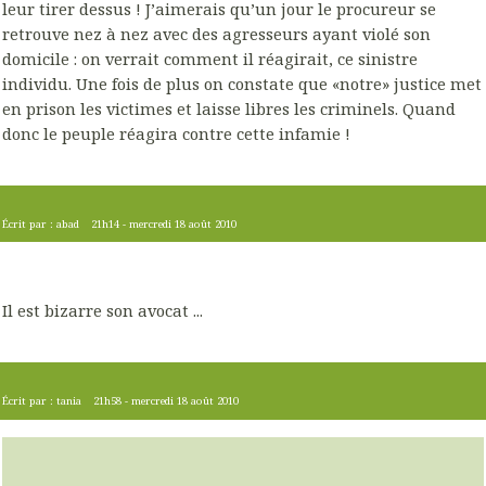
leur tirer dessus ! J’aimerais qu’un jour le procureur se
retrouve nez à nez avec des agresseurs ayant violé son
domicile : on verrait comment il réagirait, ce sinistre
individu. Une fois de plus on constate que «notre» justice met
en prison les victimes et laisse libres les criminels. Quand
donc le peuple réagira contre cette infamie !
Écrit par :
abad
21h14
-
mercredi 18
août 2010
Il est bizarre son avocat ...
Écrit par :
tania
21h58
-
mercredi 18
août 2010