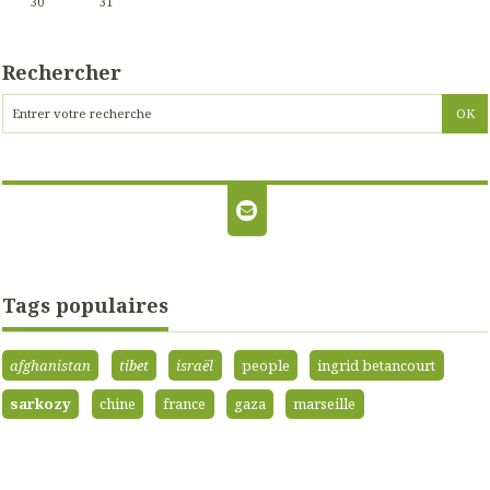
30
31
Rechercher
Tags populaires
afghanistan
tibet
israël
people
ingrid betancourt
sarkozy
chine
france
gaza
marseille