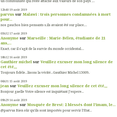
un communiste qui reste attaché aux valeurs de son pays ,...
12h40
19
août 2019
parvus
sur
Malawi : trois personnes condamnées à mort
pour...
nos gauchos bien pensants s,ils avaient été sur place,...
03h32
17
août 2019
Anonyme
sur
Marseille : Marie-Bélen, étudiante de 21
ans,...
Exact, car il s'agit de la survie du monde occidental....
18h12
16
août 2019
Gauthier michel
sur
Veuillez excuser mon long silence de
cet été,,,
Toujours fidèle...lisons la vérité...Gauthier Michel 13009..
06h31
15
août 2019
jean
sur
Veuillez excuser mon long silence de cet été,,,
Bonjour gaelle Votre silence est inquiétant J'espere...
09h29
14
août 2019
Anonyme
sur
Mosquée de Brest: 2 blessés dont l'imam, le...
@parvus Bien sûr qu'ils sont importés pour servir l'Etat...