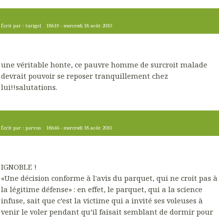
Écrit par :
turigol
18h19
-
mercredi 18
août 2010
une véritable honte, ce pauvre homme de surcroit malade
devrait pouvoir se reposer tranquillement chez
lui!!salutations.
Écrit par :
parvus
18h46
-
mercredi 18
août 2010
IGNOBLE !
«Une décision conforme à l'avis du parquet, qui ne croit pas à
la légitime défense» : en effet, le parquet, qui a la science
infuse, sait que c’est la victime qui a invité ses voleuses à
venir le voler pendant qu’il faisait semblant de dormir pour