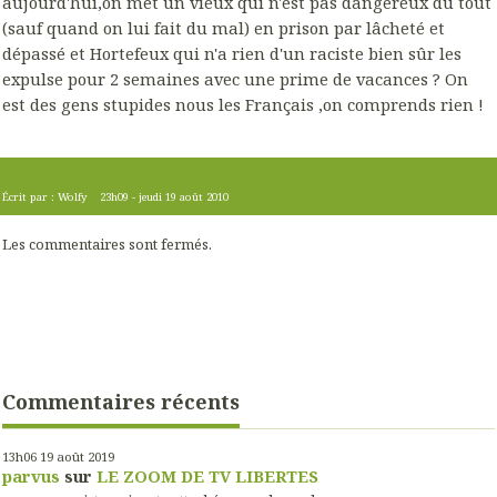
aujourd'hui,on met un vieux qui n'est pas dangereux du tout
(sauf quand on lui fait du mal) en prison par lâcheté et
dépassé et Hortefeux qui n'a rien d'un raciste bien sûr les
expulse pour 2 semaines avec une prime de vacances ? On
est des gens stupides nous les Français ,on comprends rien !
Écrit par :
Wolfy
23h09
-
jeudi 19
août 2010
Les commentaires sont fermés.
Commentaires récents
13h06
19
août 2019
parvus
sur
LE ZOOM DE TV LIBERTES