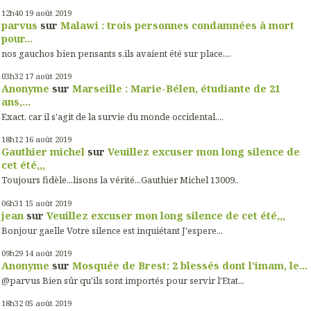
12h40
19
août 2019
parvus
sur
Malawi : trois personnes condamnées à mort
pour...
nos gauchos bien pensants s,ils avaient été sur place,...
03h32
17
août 2019
Anonyme
sur
Marseille : Marie-Bélen, étudiante de 21
ans,...
Exact, car il s'agit de la survie du monde occidental....
18h12
16
août 2019
Gauthier michel
sur
Veuillez excuser mon long silence de
cet été,,,
Toujours fidèle...lisons la vérité...Gauthier Michel 13009..
06h31
15
août 2019
jean
sur
Veuillez excuser mon long silence de cet été,,,
Bonjour gaelle Votre silence est inquiétant J'espere...
09h29
14
août 2019
Anonyme
sur
Mosquée de Brest: 2 blessés dont l'imam, le...
@parvus Bien sûr qu'ils sont importés pour servir l'Etat...
18h32
05
août 2019