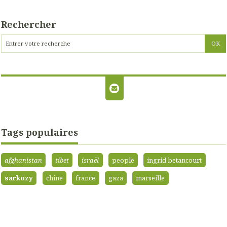
Rechercher
Tags populaires
afghanistan
tibet
israël
people
ingrid betancourt
sarkozy
chine
france
gaza
marseille