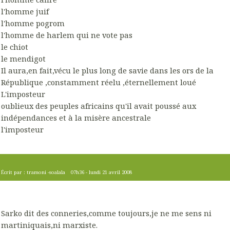
l'homme juif
l'homme pogrom
l'homme de harlem qui ne vote pas
le chiot
le mendigot
Il aura,en fait,vécu le plus long de savie dans les ors de la
République ,constamment réelu ,éternellement loué
L'imposteur
oublieux des peuples africains qu'il avait poussé aux
indépendances et à la misère ancestrale
l'imposteur
Écrit par :
tramoni -soalala
07h36
-
lundi 21
avril 2008
Sarko dit des conneries,comme toujours,je ne me sens ni
martiniquais,ni marxiste.