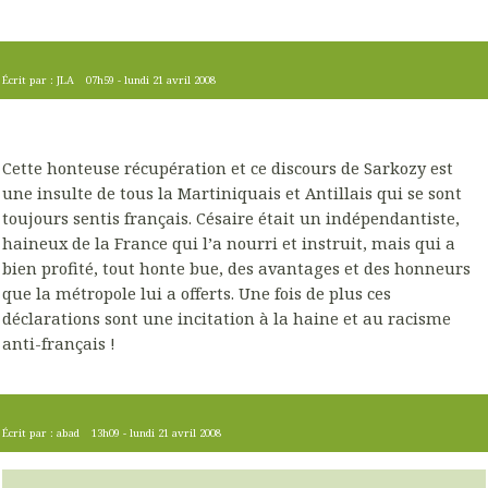
Écrit par :
JLA
07h59
-
lundi 21
avril 2008
Cette honteuse récupération et ce discours de Sarkozy est
une insulte de tous la Martiniquais et Antillais qui se sont
toujours sentis français. Césaire était un indépendantiste,
haineux de la France qui l’a nourri et instruit, mais qui a
bien profité, tout honte bue, des avantages et des honneurs
que la métropole lui a offerts. Une fois de plus ces
déclarations sont une incitation à la haine et au racisme
anti-français !
Écrit par :
abad
13h09
-
lundi 21
avril 2008