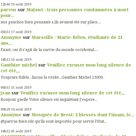
12h40
19
août 2019
parvus
sur
Malawi : trois personnes condamnées à mort
pour...
nos gauchos bien pensants s,ils avaient été sur place,...
03h32
17
août 2019
Anonyme
sur
Marseille : Marie-Bélen, étudiante de 21
ans,...
Exact, car il s'agit de la survie du monde occidental....
18h12
16
août 2019
Gauthier michel
sur
Veuillez excuser mon long silence de
cet été,,,
Toujours fidèle...lisons la vérité...Gauthier Michel 13009..
06h31
15
août 2019
jean
sur
Veuillez excuser mon long silence de cet été,,,
Bonjour gaelle Votre silence est inquiétant J'espere...
09h29
14
août 2019
Anonyme
sur
Mosquée de Brest: 2 blessés dont l'imam, le...
@parvus Bien sûr qu'ils sont importés pour servir l'Etat...
18h32
05
août 2019