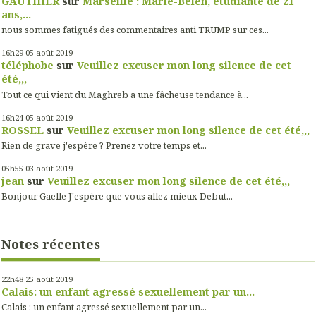
GAUTHIER
sur
Marseille : Marie-Bélen, étudiante de 21
ans,...
nous sommes fatigués des commentaires anti TRUMP sur ces...
16h29
05
août 2019
téléphobe
sur
Veuillez excuser mon long silence de cet
été,,,
Tout ce qui vient du Maghreb a une fâcheuse tendance à...
16h24
05
août 2019
ROSSEL
sur
Veuillez excuser mon long silence de cet été,,,
Rien de grave j'espère ? Prenez votre temps et...
05h55
03
août 2019
jean
sur
Veuillez excuser mon long silence de cet été,,,
Bonjour Gaelle J'espère que vous allez mieux Debut...
Notes récentes
22h48
25
août 2019
Calais: un enfant agressé sexuellement par un...
Calais : un enfant agressé sexuellement par un...