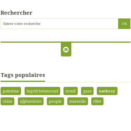
Rechercher
Tags populaires
palestine
ingrid betancourt
israël
gaza
sarkozy
chine
afghanistan
people
marseille
tibet