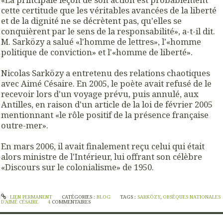
cette certitude que les véritables avancées de la liberté
et de la dignité ne se décrètent pas, qu'elles se
conquièrent par le sens de la responsabilité», a-t-il dit.
M. Sarközy a salué «l'homme de lettres», l'«homme
politique de conviction» et l'«homme de liberté».
Nicolas Sarközy a entretenu des relations chaotiques
avec Aimé Césaire. En 2005, le poète avait refusé de le
recevoir lors d'un voyage prévu, puis annulé, aux
Antilles, en raison d'un article de la loi de février 2005
mentionnant «le rôle positif de la présence française
outre-mer».
En mars 2006, il avait finalement reçu celui qui était
alors ministre de l'Intérieur, lui offrant son célèbre
«Discours sur le colonialisme» de 1950.
LIEN PERMANENT
CATÉGORIES :
BLOG
TAGS :
SARKÖZY
,
OBSÈQUES NATIONALES
D'AIMÉ CÉSAIRE
4
COMMENTAIRES