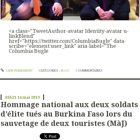
<a class="TweetAuthor-avatar Identity-avatar u-
linkBlend"
href="https://twitter.com/ColumbiaBugle" data-
scribe="element:user_link" aria-label="The
Columbia Bugle
LIEN PERMANENT
CATÉGORIES :
BLOG
3
COMMENTAIRES
01h21
14
mai 2019
Hommage national aux deux soldats
d’élite tués au Burkina Faso lors du
sauvetage de deux touristes (MàJ)