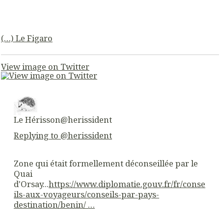
(…) Le Figaro
View image on Twitter
Le Hérisson
@herissident
Replying to @herissident
Zone qui était formellement déconseillée par le
Quai
d'Orsay...
https://www.
diplomatie.gouv.fr/fr/conse
ils-au
x-voyageurs/conseils-par-pays-
destination/benin/
…