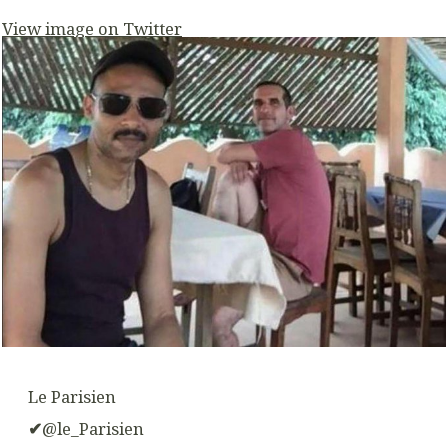
View image on Twitter
Le Parisien
✔
@le_Parisien